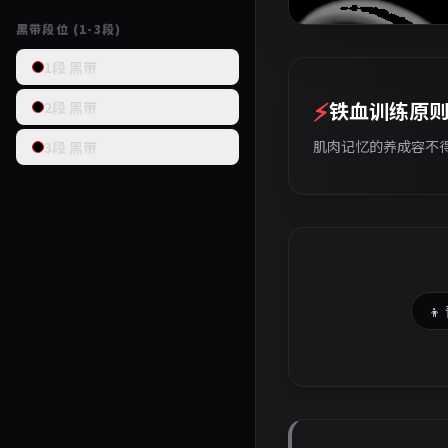
黑带段位 (1-3段)
KM
1段 黑带
⚡
铁血训练原
2段 黑带
肌肉记忆的养成容不
3段 黑带
