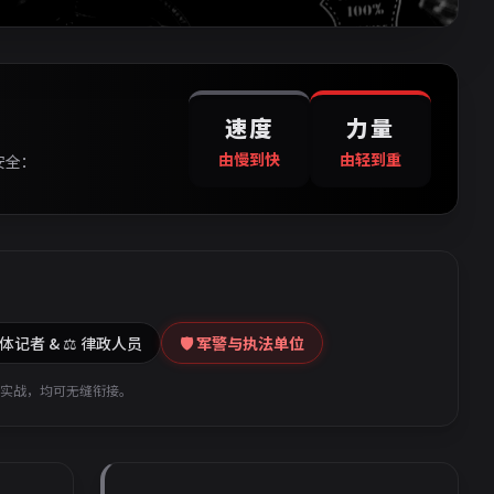
速度
力量
由慢到快
由轻到重
安全：
媒体记者 & ⚖️ 律政人员
🛡️ 军警与执法单位
实战，均可无缝衔接。