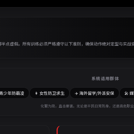
CN 核心实战体系
则
全维度生存与反杀进阶图谱
得半点虚假。所有训练必须严格遵守以下准则，确保动作绝对定型与实战
系统适用群体
 青少年防霸凌
👩 女性防卫求生
✈️ 海外留学/外派安保
🎤 
化繁为简，直击要害。无论是平民日常防身，还是高危职业