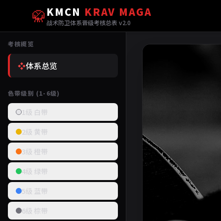
KMCN
KRAV MAGA
🥋
战术防卫体系晋级考核总表 v2.0
考核概览
❖
体系总览
色带级别 (1-6级)
1级 白带
2级 黄带
3级 橙带
4级 绿带
5级 蓝带
6级 棕带