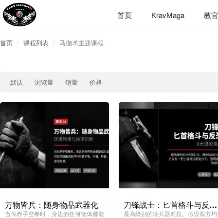
首页
KravMaga
教
首页
课程列表
马伽术主题课程
默认
浏览量
销量
价格
万物皆兵：随身物品武器化
刀锋战士：匕首格斗与反恐制杀
当你赤手空拳时，身边的任何物体都能
最高级别的冷兵器对抗。假设双方均