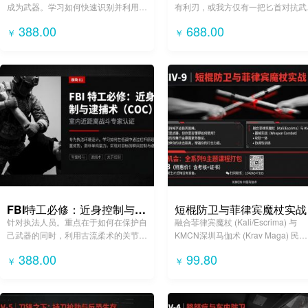
成为武器。学习如何快速识别并利用战
有利刃，或我方仅有一把匕首对抗武
术笔、手机、外套、甚至水瓶进行防
分子。强调速度、时机与致命部位的
388.00
688.00
￥
￥
卫。
准打击。
FBI特工必修：近身控制与逮捕术 (CQC)
短棍防卫与菲律宾魔杖实战
针对执法人员。重点在于如何在保护自
融合菲律宾魔杖 (Kali/Escrima) 与
己武器的同时，利用古流柔术的关节锁
KMCN深圳马伽术 (Krav Maga) 民用
和投技，迅速将嫌疑人从站立控制到地
短棍技术。教授如何利用手中的雨伞
388.00
99.80
￥
￥
面并完成上铐。
登山杖进行有效防身防御，保持安全
离。