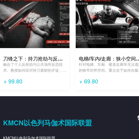
刀锋之下：持刀抢劫与反恐生存
电梯/车内/走廊：
融合了个人反抢劫与公共场所反恐技
针对电梯、车厢、楼道走廊等无法逃
术。教授如何应对持刀索财的歹徒，以
的狭窄封闭空间。重点在于如何在极
及在火车站、广场遭遇无差别砍杀时的
距离下，利用肘膝、头槌及被动柔术
99.80
69.80
￥
￥
生存策略。
巧（墙壁/地面利用）进行反击与控
制。
KMCN以色列马伽术国际联盟
KMCN以色列马伽术国际联盟