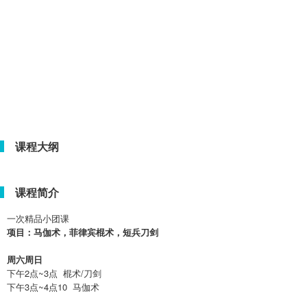
课程大纲
课程简介
一次精品小团课
项目：马伽术，菲律宾棍术，短兵刀剑
周六周日
下午2点~3点 棍术/刀剑
下午3点~4点10 马伽术