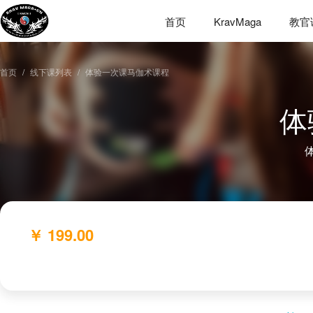
首页
KravMaga
教官
首页
线下课列表
体验一次课马伽术课程
体
￥ 199.00