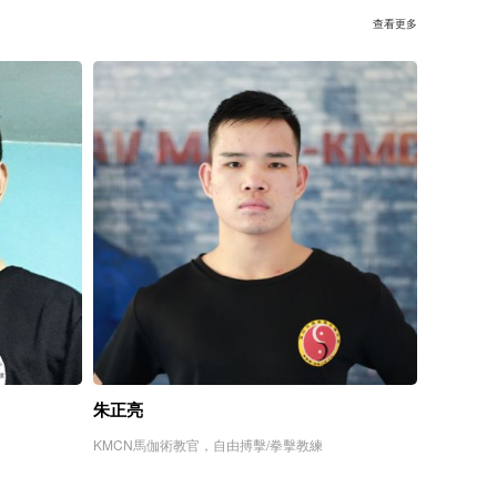
查看更多
朱正亮
KMCN馬伽術教官，自由搏擊/拳擊教練