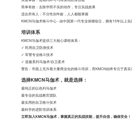
简单有效：去除华而不实的动作，专注实战效果
适合所有人：不分性别年龄，人人都能掌握
KMCN马伽术格斗中心 - 由中国第一代专业保镖创立，拥有15年以
培训体系
KMCN马伽术提供三大核心课程体系：
✓ 民用自卫防身技术
✓ 军警专业格斗技术
✓ 道服系列马伽术/自卫柔术
警告：市面上充斥着大量商业化的格斗培训，而KMCN始终专注于真
选择KMCN马伽术，就是选择：
最纯正的以色列马伽术
最专业的实战教官团队
最实用的自卫格斗技术
最科学的进阶培训体系
立即加入KMCN马伽术，掌握真正的实战技能，提升自信，确保安全！