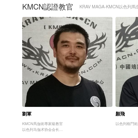
KMCN認證教官
KRAV MAGA-KMCN以色
劉軍
顏飛
KMCN馬伽術專家級教官
以色列格鬥術
以色列马伽术协会会长
深圳强深特卫安全顾问公司总经理