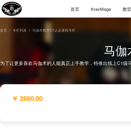
首页
KravMaga
教
首页
专栏列表
马伽术教官C1认证课程专栏
马伽
￥ 2880.00