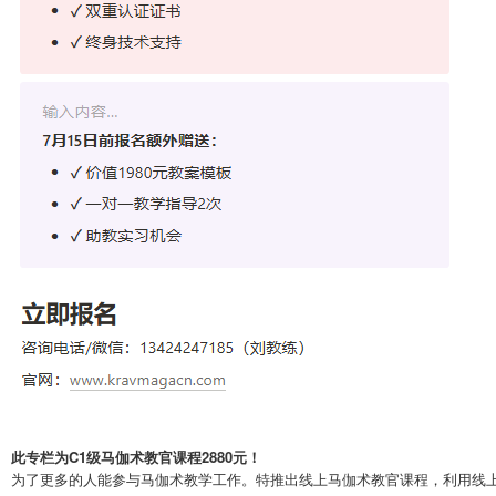
此专栏为C1级马伽术教官课程2880元！
为了更多的人能参与马伽术教学工作。特推出线上马伽术教官课程，利用线