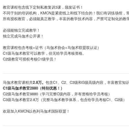
教官课程包含线下定制私教复训3课，颁发证书！
不同于别的培训机构，KMCN是紧密线上和线下结合的！我们有训练场馆，
所有授权教官，必须能真正教学，丰富的教学技术内容，严禁可定制化的教
必须能独立完成教学！
独立完成马伽术公开课！
教官课程包含考核+证书（马伽术协会+马伽术联盟双认证）
C1级马伽术教官可以教学，但无给学员考核资格。
C2级教官可授权考核C1级学员！
马伽术教官课程共
2.8万。
包含C1、C2、C3级和G级高级内容，丰富教官知
C1级马伽术教官2880（特别优惠！）
C2级马伽术教官9880（学习完整C级内容，并有资格给学员考核）
C3级马伽术教官2.8万（完整马伽术教学体系，包含给学员考核C1、C2级）
欢迎加入KMCN以色列马伽术国际联盟！