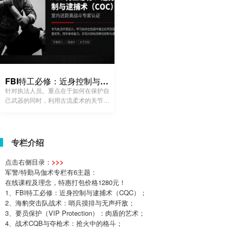
FBI特工必修：近身控制与逮捕术 (CQC)
针对执法人员。重点在于如何在保护自
己武器的同时，利用古流柔术的关节锁
和投技，迅速将嫌疑人从站立控制到地
面并完成上铐。
专栏介绍
点击右侧目录：
>>>
军警/特勤马伽术专栏有6主题：
在线课程及理念，特惠打包价格1280元！
1、FBI特工必修：近身控制与逮捕术（CQC）；
2、海豹突击队战术：哨兵摸排与无声歼敌；
3、要员保护（VIP Protection）：肉盾的艺术；
4、战术CQB与夺枪术：抢火中的格斗；