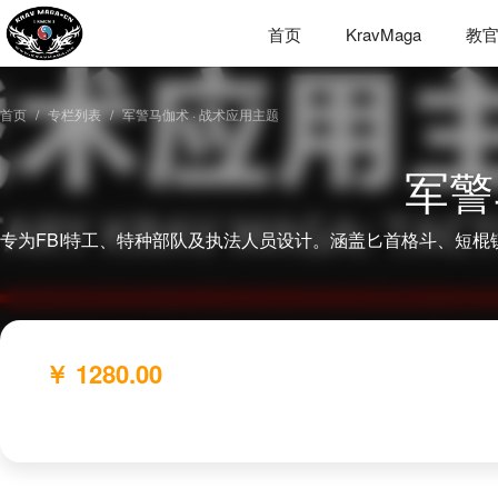
首页
KravMaga
教
首页
专栏列表
军警马伽术 · 战术应用主题
军警
￥ 1280.00