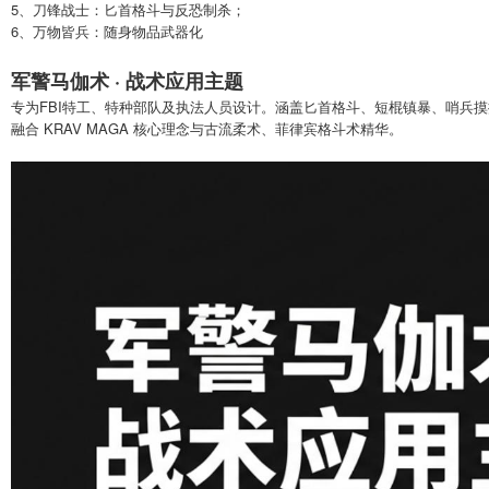
5、刀锋战士：匕首格斗与反恐制杀；
6、万物皆兵：随身物品武器化
军警马伽术 · 战术应用主题
专为FBI特工、特种部队及执法人员设计。涵盖匕首格斗、短棍镇暴、哨兵摸
融合 KRAV MAGA 核心理念与古流柔术、菲律宾格斗术精华。